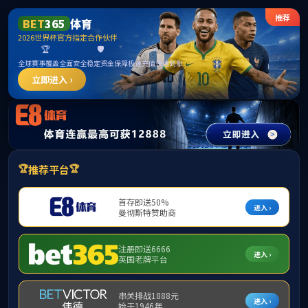
公海贵宾会·(5500iii-CHINA)线路检测中心|官方网站
通知公告
首页
·
学院动态
·
通知公告
【博士招生】2026年博士研究生招生考核计划表-第二
2026-06-11
轮公布
【博士招生】2026年博士招生智能系统与智能制造申
2026-06-09
请材料资格审查结果-第二轮
【博士招生】我司2026年第二批次智能系统与智能制
2026-05-25
造博士点硕博连读和申请考核制博士研究生招生工作实
公海贵宾会5500iii 2026年硕士研究生拟录取情况及复
2026-04-01
施细则
试成绩公示
公海贵宾会5500iii2026年硕士生复试安排
2026-03-19
公海贵宾会5500iii2026年硕士生复试名单公布 （3月
2026-03-19
28日）
【博士招生】2026年博士研究生招生考核计划表-第一
2026-03-17
轮公布