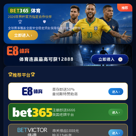
公海贵宾会·(5500iii-CHINA)线路检测中心|官方网站
向锦武
院士
性别：
男
邮箱：
办公室：
人才称号：
最终学位：
办公电话：