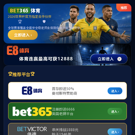
公海贵宾会·(5500iii-CHINA)线路检测中心|官方网站
李漓
性别：
女
邮箱：
办公室：
人才称号：
最终学位：
办公电话：